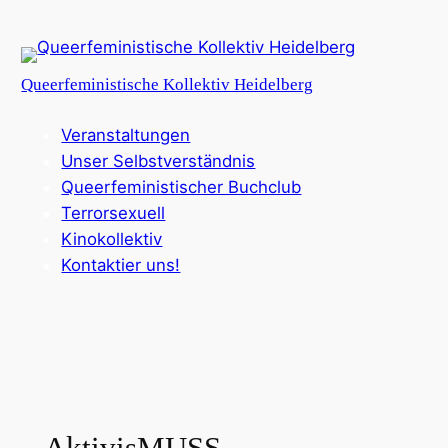
Zum
Inhalt
springen
Queerfeministische Kollektiv Heidelberg
Veranstaltungen
Unser Selbstverständnis
Queerfeministischer Buchclub
Terrorsexuell
Kinokollektiv
Kontaktier uns!
AktivisMUSS –