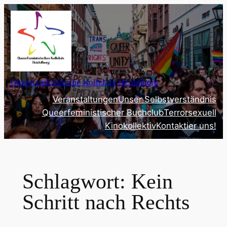
Zum
Inhalt
springen
Queerfeministische Kollektiv Heidelberg
Veranstaltungen
Unser Selbstverständnis
Queerfeministischer Buchclub
Terrorsexuell
Kinokollektiv
Kontaktier uns!
Schlagwort:
Kein
Schritt nach Rechts