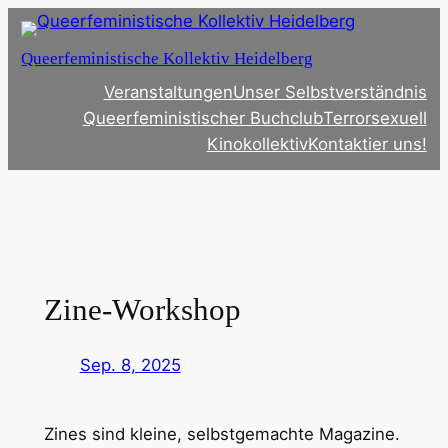
Zum
Inhalt
Queerfeministische Kollektiv Heidelberg
springen
Veranstaltungen
Unser Selbstverständnis
Queerfeministischer Buchclub
Terrorsexuell
Kinokollektiv
Kontaktier uns!
Zine-Workshop
Sep. 8, 2025
Zines sind kleine, selbstgemachte Magazine.