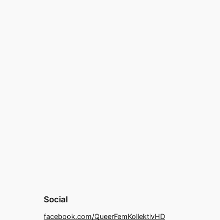
Social
facebook.com/QueerFemKollektivHD