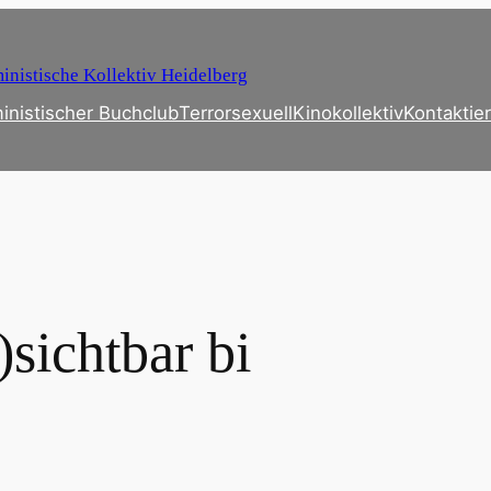
inistische Kollektiv Heidelberg
inistischer Buchclub
Terrorsexuell
Kinokollektiv
Kontaktier
)sichtbar bi