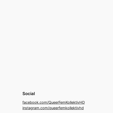
Social
facebook.com/QueerFemKollektivHD
instagram.com/queerfemkollektivhd