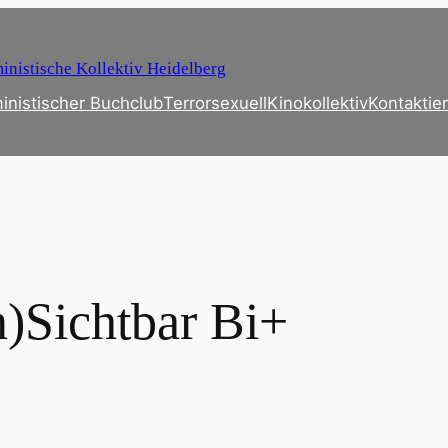
inistische Kollektiv Heidelberg
inistischer Buchclub
Terrorsexuell
Kinokollektiv
Kontaktier
)Sichtbar Bi+