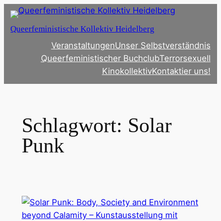
Zum
Inhalt
Queerfeministische Kollektiv Heidelberg
springen
Veranstaltungen
Unser Selbstverständnis
Queerfeministischer Buchclub
Terrorsexuell
Kinokollektiv
Kontaktier uns!
Schlagwort:
Solar
Punk