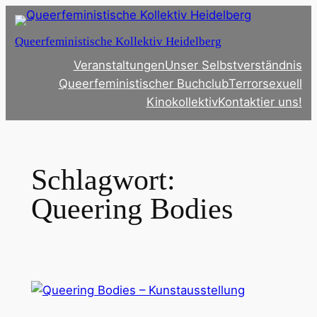
Zum
Inhalt
Queerfeministische Kollektiv Heidelberg
springen
Veranstaltungen
Unser Selbstverständnis
Queerfeministischer Buchclub
Terrorsexuell
Kinokollektiv
Kontaktier uns!
Schlagwort:
Queering Bodies