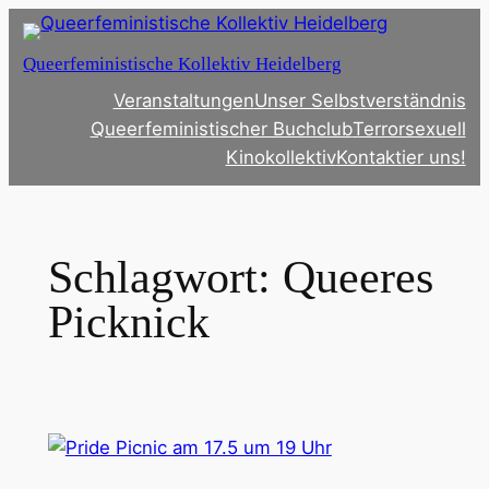
Zum
Inhalt
Queerfeministische Kollektiv Heidelberg
springen
Veranstaltungen
Unser Selbstverständnis
Queerfeministischer Buchclub
Terrorsexuell
Kinokollektiv
Kontaktier uns!
Schlagwort:
Queeres
Picknick