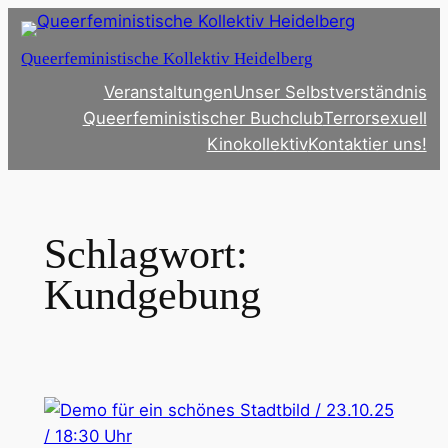
Zum
Inhalt
Queerfeministische Kollektiv Heidelberg
springen
Veranstaltungen
Unser Selbstverständnis
Queerfeministischer Buchclub
Terrorsexuell
Kinokollektiv
Kontaktier uns!
Schlagwort:
Kundgebung