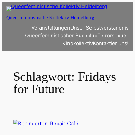
Zum
Inhalt
Queerfeministische Kollektiv Heidelberg
springen
Veranstaltungen
Unser Selbstverständnis
Queerfeministischer Buchclub
Terrorsexuell
Kinokollektiv
Kontaktier uns!
Schlagwort:
Fridays
for Future