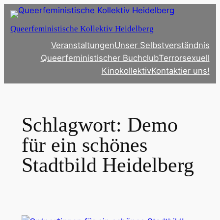
Zum
Inhalt
Queerfeministische Kollektiv Heidelberg
springen
Veranstaltungen
Unser Selbstverständnis
Queerfeministischer Buchclub
Terrorsexuell
Kinokollektiv
Kontaktier uns!
Schlagwort:
Demo
für ein schönes
Stadtbild Heidelberg