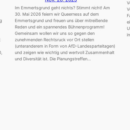
V
Im Emmertsgrund geht nichts? Stimmt nicht! Am
V
30. Mai 2026 feiern wir Queerness auf dem
F
g
Emmertsgrund und freuen uns über mitreißende
e
Reden und ein spannendes Bühnenprogramm!
U
Gemeinsam wollen wir uns so gegen den
i
t
zunehmenden Rechtsruck vor Ort stellen
(unteranderem in Form von AfD-Landesparteitagen)
0,
und zeigen wie wichtig und wertvoll Zusammenhalt
und Diversität ist. Die Planungstreffen…