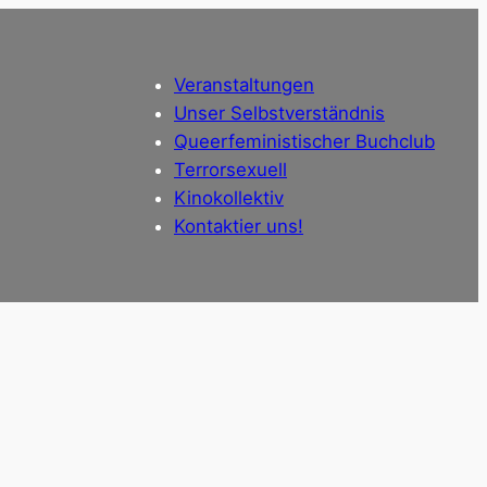
Veranstaltungen
Unser Selbstverständnis
Queerfeministischer Buchclub
Terrorsexuell
Kinokollektiv
Kontaktier uns!