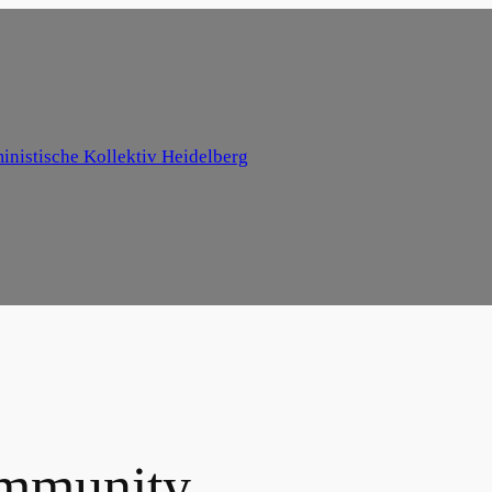
inistische Kollektiv Heidelberg
mmunity