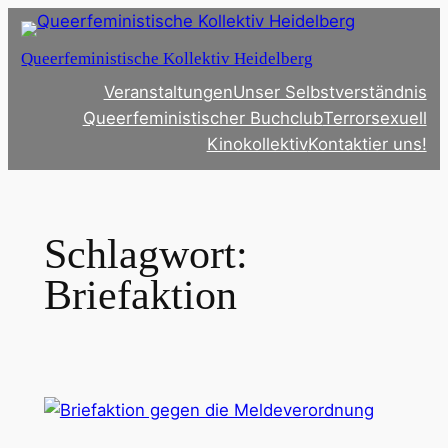
Zum
Inhalt
Queerfeministische Kollektiv Heidelberg
springen
Veranstaltungen
Unser Selbstverständnis
Queerfeministischer Buchclub
Terrorsexuell
Kinokollektiv
Kontaktier uns!
Schlagwort:
Briefaktion