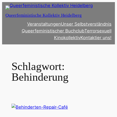
Zum
Inhalt
Queerfeministische Kollektiv Heidelberg
springen
Veranstaltungen
Unser Selbstverständnis
Queerfeministischer Buchclub
Terrorsexuell
Kinokollektiv
Kontaktier uns!
Schlagwort:
Behinderung