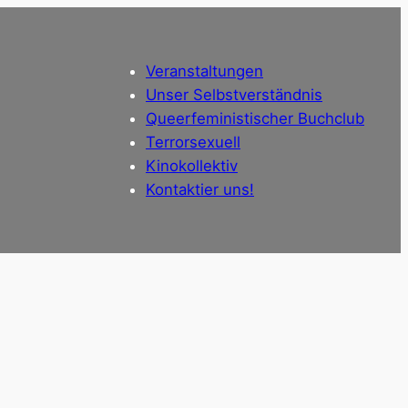
Veranstaltungen
Unser Selbstverständnis
Queerfeministischer Buchclub
Terrorsexuell
Kinokollektiv
Kontaktier uns!