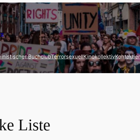
rg
inistischer Buchclub
Terrorsexuell
Kinokollektiv
Kontaktier
ke Liste